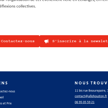
éflexions collectives.
Contactez-nous
S'inscrire à la newslet
ENS
NOUS TROUV
11 bis rue Beaurepaire, 
tactez-nous
contact@allohouston.fr
eil
06 95 05 59 21
es et Prix