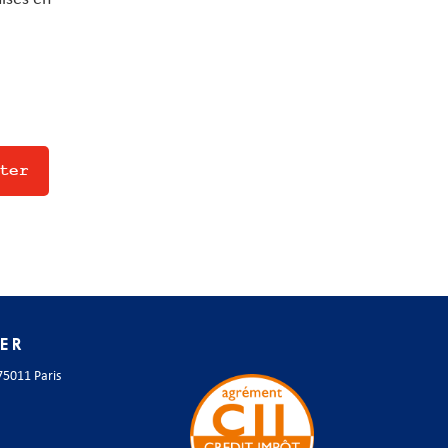
ter
ER
75011 Paris