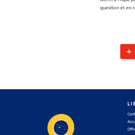
question et en r
LI
Con
Accu
Offr