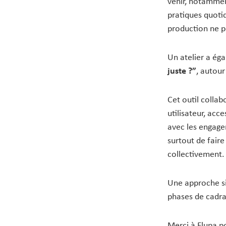
venir, notamment
pratiques quotid
production ne pe
Un atelier a ég
juste ?”
, autou
Cet outil collab
utilisateur, acc
avec les engagem
surtout de faire
collectivement.
Une approche sim
phases de cadra
Merci à Flupa p