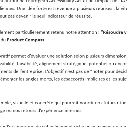
 autour de l’European Accessibility Act et de l’impact de l’IA 
iennes. Une idée forte est revenue à plusieurs reprises : la vi
ut pas devenir le seul indicateur de réussite.
alement particulièrement retenu notre attention :
“Résoudre v
r du
Product Compass
.
oratif permet d’évaluer une solution selon plusieurs dimensions
essibilité, faisabilité, alignement stratégique, potentiel ou enc
ents de l’entreprise. L’objectif n’est pas de “noter pour décid
 émerger les angles morts, les désaccords implicites et les suj
ple, visuelle et concrète qui pourrait nourrir nos futurs rituel
ge ou nos retours d’expérience internes.
our l’organisation de cet événement riche en échanges, en rem