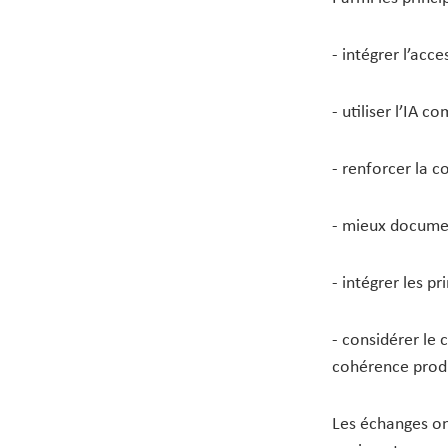
- intégrer l’acce
- utiliser l’IA 
- renforcer la 
- mieux document
- intégrer les p
- considérer le 
cohérence produ
Les échanges on