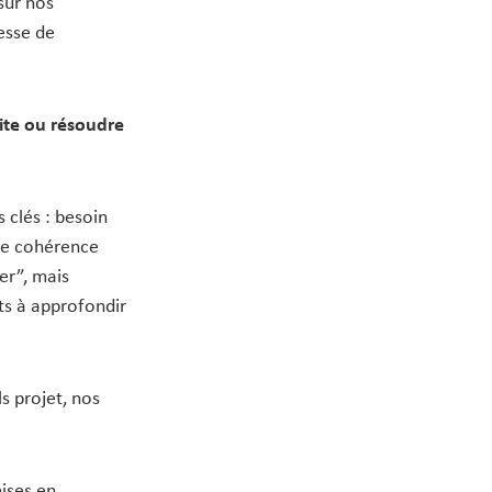
sur nos
tesse de
ite ou résoudre
 clés : besoin
ore cohérence
er”, mais
ets à approfondir
s projet, nos
ises en