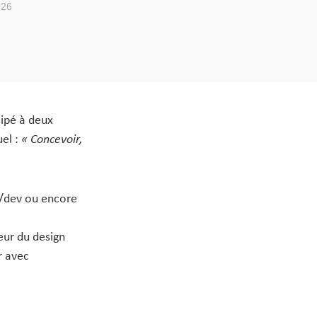
026
cipé à deux
uel :
« Concevoir,
gn/dev ou encore
eur du design
r avec