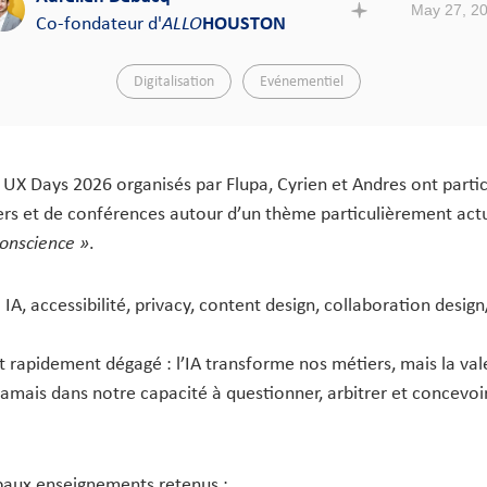
May 27, 2
Co-fondateur d'
ALLO
HOUSTON
Digitalisation
Evénementiel
s UX Days 2026 organisés par Flupa, Cyrien et Andres ont parti
iers et de conférences autour d’un thème particulièrement act
 conscience »
.
A, accessibilité, privacy, content design, collaboration desi
st rapidement dégagé : l’IA transforme nos métiers, mais la val
jamais dans notre capacité à questionner, arbitrer et concevoi
ipaux enseignements retenus :